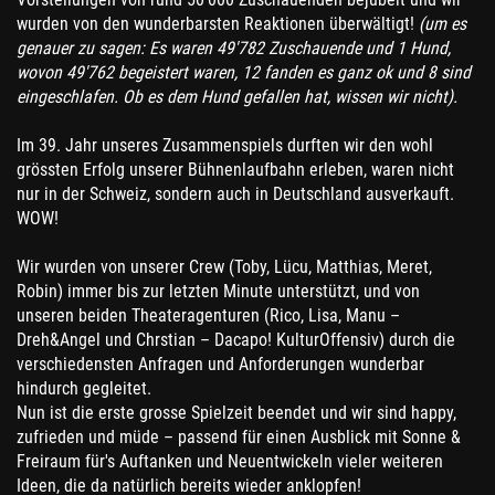
wurden von den wunderbarsten Reaktionen überwältigt!
(um es
genauer zu sagen: Es waren 49'782 Zuschauende und 1 Hund,
wovon 49'762 begeistert waren, 12 fanden es ganz ok und 8 sind
eingeschlafen. Ob es dem Hund gefallen hat, wissen wir nicht).
Im 39. Jahr unseres Zusammenspiels durften wir den wohl
grössten Erfolg unserer Bühnenlaufbahn erleben, waren nicht
nur in der Schweiz, sondern auch in Deutschland ausverkauft.
WOW!
Wir wurden von unserer Crew (Toby, Lücu, Matthias, Meret,
Robin) immer bis zur letzten Minute unterstützt, und von
unseren beiden Theateragenturen (Rico, Lisa, Manu –
Dreh&Angel und Chrstian – Dacapo! KulturOffensiv) durch die
verschiedensten Anfragen und Anforderungen wunderbar
hindurch gegleitet.
Nun ist die erste grosse Spielzeit beendet und wir sind happy,
zufrieden und müde – passend für einen Ausblick mit Sonne &
Freiraum für's Auftanken und Neuentwickeln vieler weiteren
Ideen, die da natürlich bereits wieder anklopfen!