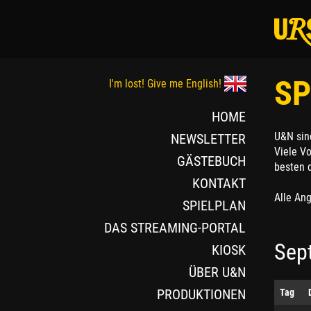
SP
I'm lost! Give me English!
HOME
U&N sin
NEWSLETTER
Viele V
GÄSTEBUCH
besten 
KONTAKT
Alle An
SPIELPLAN
DAS STREAMING-PORTAL
Sep
KIOSK
ÜBER U&N
PRODUKTIONEN
Tag