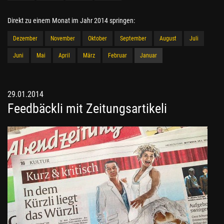
Direkt zu einem Monat im Jahr 2014 springen:
Dezember
November
Oktober
September
August
Juli
Juni
Mai
April
März
Februar
Januar
29.01.2014
Feedbäckli mit Zeitungsartikeli