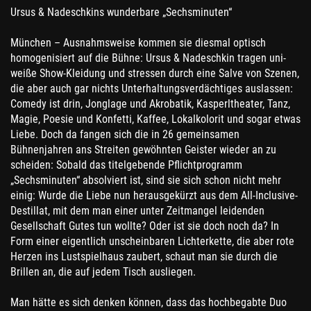
Ursus & Nadeschkins wunderbare „Sechsminuten“
München – Ausnahmsweise kommen sie diesmal optisch
homogenisiert auf die Bühne: Ursus & Nadeschkin tragen uni-
weiße Show-Kleidung und stressen durch eine Salve von Szenen,
die aber auch gar nichts Unterhaltungsverdächtiges auslassen:
Comedy ist drin, Jonglage und Akrobatik, Kasperltheater, Tanz,
Magie, Poesie und Konfetti, Kaffee, Lokalkolorit und sogar etwas
Liebe. Doch da fangen sich die in 26 gemeinsamen
Bühnenjahren ans Streiten gewöhnten Geister wieder an zu
scheiden: Sobald das titelgebende Pflichtprogramm
„Sechsminuten“ absolviert ist, sind sie sich schon nicht mehr
einig: Wurde die Liebe nun herausgekürzt aus dem All-Inclusive-
Destillat, mit dem man einer unter Zeitmangel leidenden
Gesellschaft Gutes tun wollte? Oder ist sie doch noch da? In
Form einer eigentlich unscheinbaren Lichterkette, die aber rote
Herzen ins Lustspielhaus zaubert, schaut man sie durch die
Brillen an, die auf jedem Tisch ausliegen.
Man hätte es sich denken können, dass das hochbegabte Duo