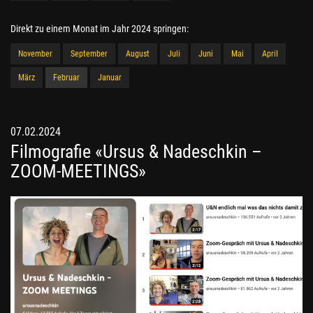
Direkt zu einem Monat im Jahr 2024 springen:
November
September
August
Juli
Juni
Mai
April
März
Februar
Januar
07.02.2024
Filmografie «Ursus & Nadeschkin –
ZOOM-MEETINGS»