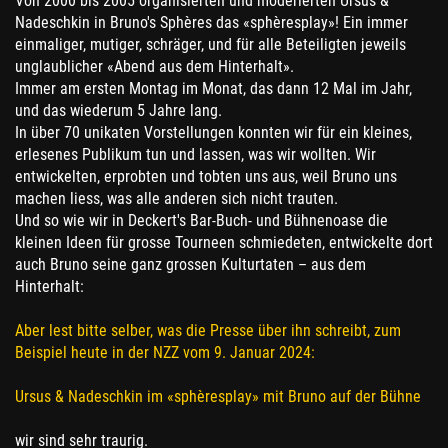
Von 2000 bis 2005 organisierten und moderierten Ursus &
Nadeschkin in Bruno's Sphères das «sphèresplay»! Ein immer
einmaliger, mutiger, schräger, und für alle Beteiligten jeweils
unglaublicher «Abend aus dem Hinterhalt».
Immer am ersten Montag im Monat, das dann 12 Mal im Jahr,
und das wiederum 5 Jahre lang.
In über 70 unikaten Vorstellungen konnten wir für ein kleines,
erlesenes Publikum tun und lassen, was wir wollten. Wir
entwickelten, erprobten und tobten uns aus, weil Bruno uns
machen liess, was alle anderen sich nicht trauten.
Und so wie wir in Deckert's Bar-Buch- und Bühnenoase die
kleinen Ideen für grosse Tourneen schmiedeten, entwickelte dort
auch Bruno seine ganz grossen Kulturtaten – aus dem
Hinterhalt:
Aber lest bitte selber, was die Presse über ihn schreibt, zum
Beispiel heute in der NZZ vom 9. Januar 2024:
Ursus & Nadeschkin im «sphèresplay» mit Bruno auf der Bühne
wir sind sehr traurig.