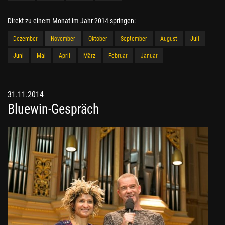
Direkt zu einem Monat im Jahr 2014 springen:
Dezember
November
Oktober
September
August
Juli
Juni
Mai
April
März
Februar
Januar
31.11.2014
Bluewin-Gespräch