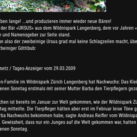
eben lange! ...und produzieren immer wieder neue Bären!
 der Bär «URSUS» aus dem Wildnispark Langenberg, dem vor Jahren 
e und Namensgeber zur Seite stand.
n also der zweibeinige Ursus grad mal keine Schlagzeilen macht, übe
rbeiniger Göttibub:
etz / Tages-Anzeiger vom 29.03.2009
en-Familie im Wildnispark Zürich Langenberg hat Nachwuchs: Das Kle
enen Sonntag erstmals mit seiner Mutter Barba den Tierpflegern geze
chen ist bereits im Januar zur Welt gekommen, wie der Wildnispark Z
ag mitteilte. Die Tierpfleger hätten aber erst im Februar leise Töne 
rba Nachwuchs bekommen habe, sagte Andreas Reifler vom Wildnispar
 Gewissheit, dass nur ein Junges auf die Welt gekommen war, hatten 
enen Sonntag.