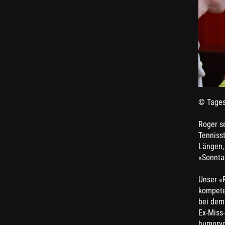
© Tages
Roger se
Tennisst
Längen,
«Sonntag
Unser «R
kompeten
bei dem
Ex-Miss
humorvol