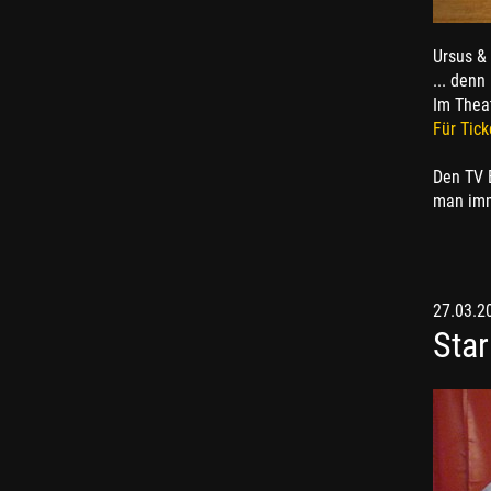
Ursus &
... denn
Im Thea
Für Tick
Den TV 
man im
27.03.2
Sta