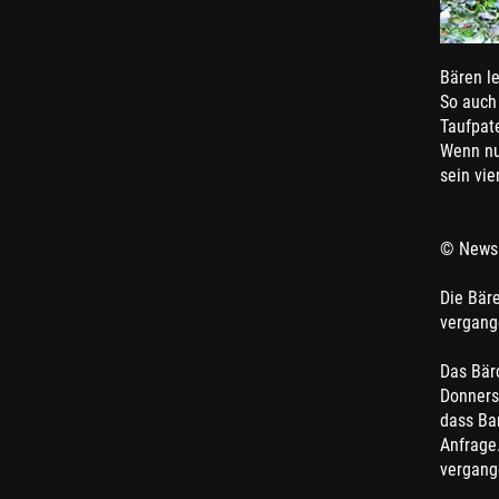
Bären l
So auch
Taufpat
Wenn nu
sein vie
© Newsn
Die Bär
vergang
Das Bär
Donnerst
dass Ba
Anfrage.
vergang