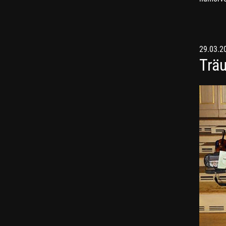
29.03.2
Trä