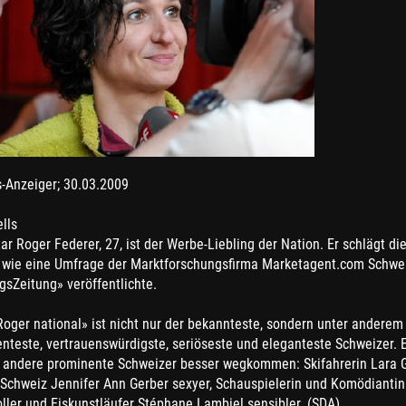
-Anzeiger; 30.03.2009
lls
ar Roger Federer, 27, ist der Werbe-Liebling der Nation. Er schlägt d
 wie eine Umfrage der Marktforschungsfirma Marketagent.com Schwei
sZeitung» veröffentlichte.
oger national» ist nicht nur der bekannteste, sondern unter anderem
teste, vertrauenswürdigste, seriöseste und eleganteste Schweizer. E
 andere prominente Schweizer besser wegkommen: Skifahrerin Lara Gut
-Schweiz Jennifer Ann Gerber sexyer, Schauspielerin und Komödianti
ler und Eiskunstläufer Stéphane Lambiel sensibler. (SDA)