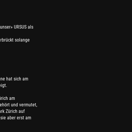
«unser» URSUS als
rbrückt solange
ine hat sich am
igt.
ürich am
gehört und vermutet,
k Zürich auf
sie aber erst am