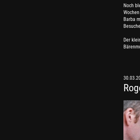
Noch bl
Wochen 
Barba m
Besucher
Der klei
Bärenmut
30.03.2
Roge