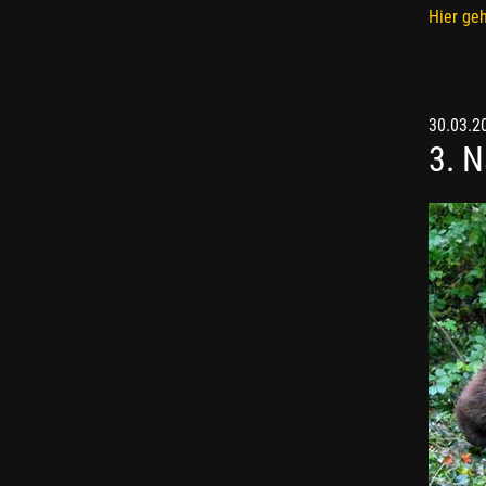
Hier geh
30.03.2
3. N