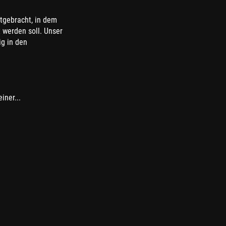
itgebracht, in dem
 werden soll. Unser
ig in den
iner...