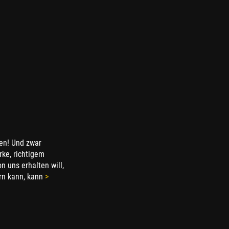
ken! Und zwar
rke, richtigem
n uns erhalten will,
rn kann, kann
>