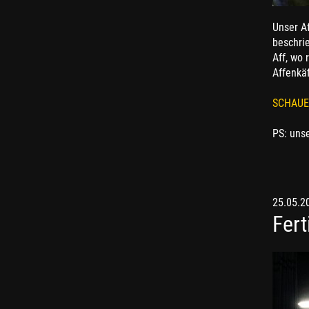
Unser Af
beschri
Aff, wo 
Affenkä
SCHAUEN
PS: unse
25.05.2
Fert