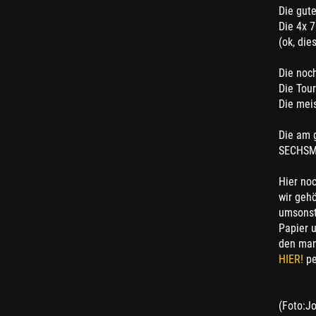
Die gute
Die 4x 7
(ok, die
Die noch
Die Tou
Die mei
Die am g
SECHSMI
Hier no
wir geh
umsonst 
Papier u
den man
HIER!
pe
(Foto:Jo