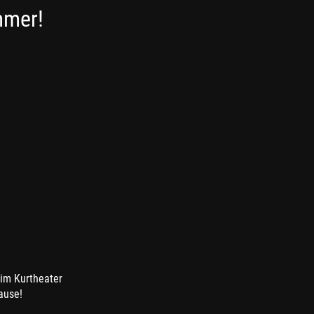
mmer!
 im Kurtheater
ause!