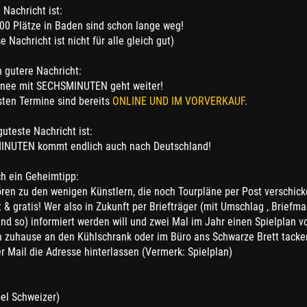
 Nachricht ist:
00 Plätze in Baden sind schon lange weg!
se Nachricht ist nicht für alle gleich gut)
 gutere Nachricht:
rnee mit SECHSMINUTEN geht weiter!
sten Termine sind bereits
ONLINE UND IM VORVERKAUF
.
uteste Nachricht ist:
NUTEN kommt endlich auch nach Deutschland!
ch ein Geheimtipp:
ören zu den wenigen Künstlern, die noch Tourpläne per Post verschic
& gratis! Wer also in Zukunft per Briefträger (mit Umschlag , Briefma
nd so) informiert werden will und zwei Mal im Jahr einen Spielplan vo
 zuhause an den Kühlschrank oder im Büro ans Schwarze Brett tacke
r Mail die Adresse hinterlassen (Vermerk: Spielplan)
el Schweizer)