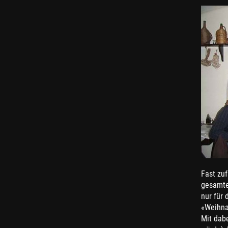
Fast zuf
gesamte
nur für
«Weihnac
Mit dab