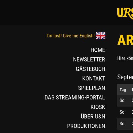
AR
I'm lost! Give me English!
HOME
Hier kö
NEWSLETTER
GÄSTEBUCH
Septe
KONTAKT
SPIELPLAN
Tag
DAS STREAMING-PORTAL
So
KIOSK
So
ÜBER U&N
So
PRODUKTIONEN