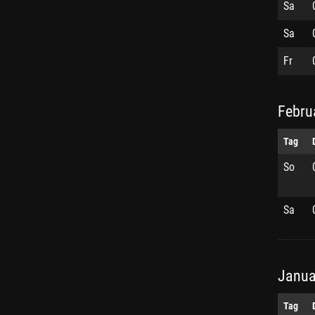
Sa
Sa
Fr
Febru
Tag
So
Sa
Janua
Tag